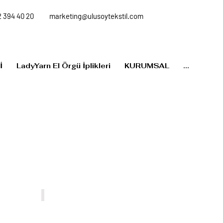
 394 40 20
marketing@ulusoytekstil.com
İ
LadyYarn El Örgü İplikleri
KURUMSAL
...
NW013