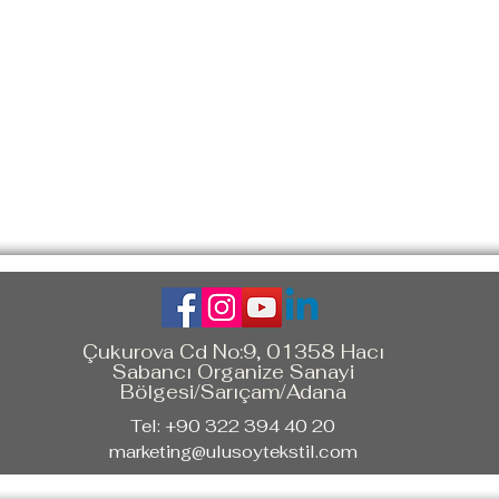
Çukurova Cd No:9, 01358 Hacı
Sabancı Organize Sanayi
Bölgesi/Sarıçam/Adana
Tel: +90 322 394 40 20
marketing@ulusoytekstil.com