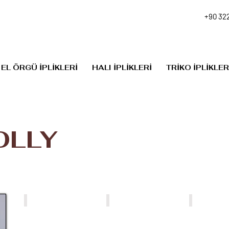
+90 322
EL ÖRGÜ İPLİKLERİ
HALI İPLİKLERİ
TRİKO İPLİKLER
OLLY
NW025
NW001
NW002