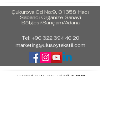
Çukurova Cd No:9, 01358 Hacı
Sabancı Organize Sanayi
Bölgesi/Sarıçam/Adana
Tel:
+90 322 394 40 20
marketing@ulusoytekstil.com
Created by Ulusoy Tekstil © 2020
Tüm Hakları Saklıdır