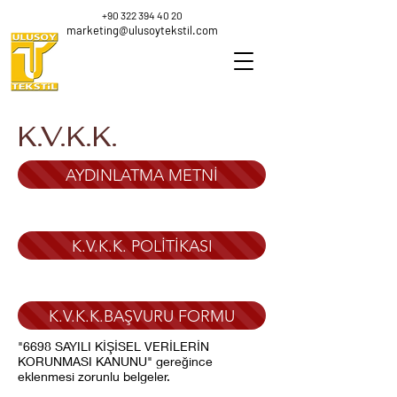
+90 322 394 40 20
marketing@ulusoytekstil.com
K.V.K.K.
AYDINLATMA METNİ
K.V.K.K. POLİTİKASI
K.V.K.K.BAŞVURU FORMU
"6698 SAYILI KİŞİSEL VERİLERİN
KORUNMASI KANUNU" gereğince
eklenmesi zorunlu belgeler.