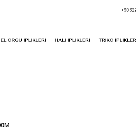
+90 322
EL ÖRGÜ İPLİKLERİ
HALI İPLİKLERİ
TRİKO İPLİKLER
00M