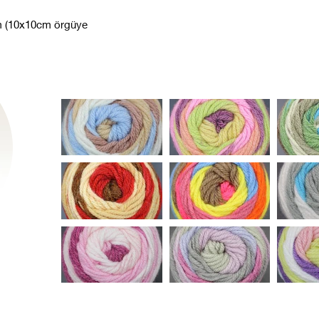
m (10x10cm örgüye