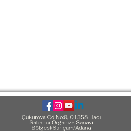
Çukurova Cd No:9, 01358 Hacı
Sabancı Organize Sanayi
Bölgesi/Sarıçam/Adana