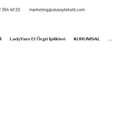
 394 40 20
marketing@ulusoytekstil.com
İ
LadyYarn El Örgü İplikleri
KURUMSAL
...