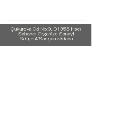
Çukurova Cd No:9, 01358 Hacı
Sabancı Organize Sanayi
Bölgesi/Sarıçam/Adana
Tel:
+90 322 394 40 20
marketing@ulusoytekstil.com
Created by Ulusoy Tekstil © 2020
Tüm Hakları Saklıdır