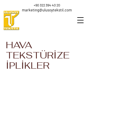
+90 322 394 40 20
marketing@ulusoytekstil.com
HAVA
TEKSTÜRİZE
İPLİKLER
MICRO PES A.T.Y
PP A.T.Y
800
1800
Denier
Denier
100
100
%
%
PES
PP
PES A.T.Y
PP OUTDOOR A.T.Y