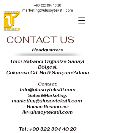
+90 322 394 40 20
marketing@ulusoytekstil.com
CONTACT US
Headquarters
Hacı Sabancı Organize Sanayi
Bölgesi,
Çukurova Cd. No:9 Sarıçam/Adana
Contact:
info@ulusoytekstil.com
Sales&Marketing:
marketing@ulusoytekstil.com
Human Resources:
ik@ulusoytekstil.com
Tel :
+90 322 394 40 20