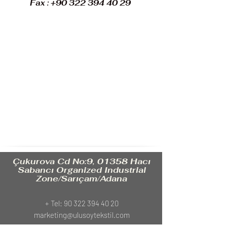
Fax :
+90 322 394 40 29
Çukurova Cd No:9, 01358 Hacı
Sabancı Organized Industrial
Zone/Sarıçam/Adana
+ Tel:
90 322 394 40 20
marketing@ulusoytekstil.com